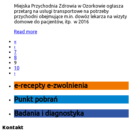
Miejska Przychodnia Zdrowia w Ozorkowie ogłasza
przetarg na usługi transportowe na potrzeby
przychodni obejmujące m.in. dowóz lekarza na wizyty
domowe do pacjentów, itp. w 2016
Read more
«
‹
7
8
9
10
›
e-recepty e-zwolnienia
Punkt pobrań
Badania i diagnostyka
Kontakt