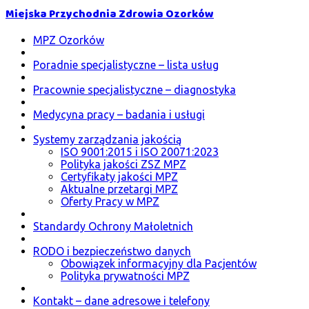
Miejska Przychodnia Zdrowia Ozorków
MPZ Ozorków
Poradnie specjalistyczne – lista usług
Pracownie specjalistyczne – diagnostyka
Medycyna pracy – badania i usługi
Systemy zarządzania jakością
ISO 9001:2015 i ISO 20071:2023
Polityka jakości ZSZ MPZ
Certyfikaty jakości MPZ
Aktualne przetargi MPZ
Oferty Pracy w MPZ
Standardy Ochrony Małoletnich
RODO i bezpieczeństwo danych
Obowiązek informacyjny dla Pacjentów
Polityka prywatności MPZ
Kontakt – dane adresowe i telefony