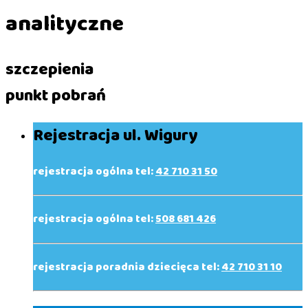
analityczne
szczepienia
punkt pobrań
Rejestracja ul. Wigury
rejestracja ogólna tel:
42 710 31 50
rejestracja ogólna tel:
508 681 426
rejestracja poradnia dziecięca tel:
42 710 31 10