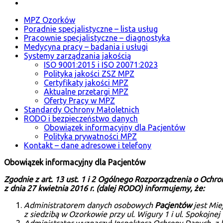
MPZ Ozorków
Poradnie specjalistyczne – lista usług
Pracownie specjalistyczne – diagnostyka
Medycyna pracy – badania i usługi
Systemy zarządzania jakością
ISO 9001:2015 i ISO 20071:2023
Polityka jakości ZSZ MPZ
Certyfikaty jakości MPZ
Aktualne przetargi MPZ
Oferty Pracy w MPZ
Standardy Ochrony Małoletnich
RODO i bezpieczeństwo danych
Obowiązek informacyjny dla Pacjentów
Polityka prywatności MPZ
Kontakt – dane adresowe i telefony
Obowiązek informacyjny dla Pacjentów
Zgodnie z art. 13 ust. 1 i 2 Ogólnego Rozporządzenia o Och
z dnia 27 kwietnia 2016 r. (dalej RODO) informujemy, że:
Administratorem danych osobowych
Pacjentów
jest Mie
z siedzibą w Ozorkowie przy ul. Wigury 1 i ul. Spokojn