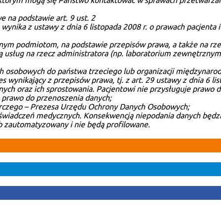
z którym mogą się Państwo kontaktować w sprawach przetwarz
 na podstawie art. 9 ust. 2
o wynika z ustawy z dnia 6 listopada 2008 r. o prawach pacjenta
m podmiotom, na podstawie przepisów prawa, a także na rze
ją usług na rzecz administratora (np. laboratorium zewnętrzn
h osobowych do państwa trzeciego lub organizacji międzynaro
nikający z przepisów prawa, tj. z art. 29 ustawy z dnia 6 list
ych oraz ich sprostowania. Pacjentowi nie przysługuje prawo 
 prawo do przenoszenia danych;
rczego
– Prezesa Urzędu Ochrony Danych Osobowych;
i świadczeń medycznych. Konsekwencją niepodania danych będzi
 zautomatyzowany i nie będą profilowane.