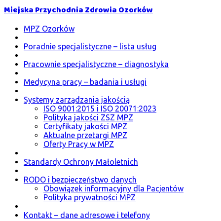
Miejska Przychodnia Zdrowia Ozorków
MPZ Ozorków
Poradnie specjalistyczne – lista usług
Pracownie specjalistyczne – diagnostyka
Medycyna pracy – badania i usługi
Systemy zarządzania jakością
ISO 9001:2015 i ISO 20071:2023
Polityka jakości ZSZ MPZ
Certyfikaty jakości MPZ
Aktualne przetargi MPZ
Oferty Pracy w MPZ
Standardy Ochrony Małoletnich
RODO i bezpieczeństwo danych
Obowiązek informacyjny dla Pacjentów
Polityka prywatności MPZ
Kontakt – dane adresowe i telefony