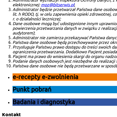
Administrator wyznaczył Inspektora Ochrony Danych, 
elektronicznej:
mpz@bitserwis.pl
;
Administrator będzie przetwarzał Państwa dane osobowe
lit. h RODO, tj. w celu zapewnienia opieki zdrowotnej, c
r. o działalności leczniczej;
Dane osobowe mogą być udostępnione innym uprawniony
powierzenia przetwarzania danych w związku z realizac
audytorem)
;
Administrator nie zamierza przekazywać Państwa danyc
Państwa dane osobowe będą przechowywane przez okres wy
Przysługuje Państwu prawo dostępu do treści swoich dan
ograniczenia przetwarzania. Dodatkowo Pacjent posiada
Pacjent ma prawo do wniesienia skargi do organu nadzo
Podanie danych osobowych jest niezbędne do realizacj
Państwa dane osobowe nie będą przetwarzane w sposób
e-recepty e-zwolnienia
Punkt pobrań
Badania i diagnostyka
Kontakt