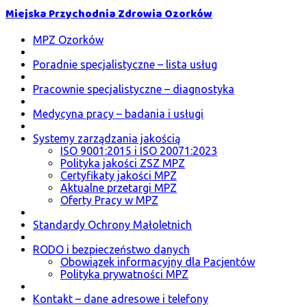
Miejska Przychodnia Zdrowia Ozorków
MPZ Ozorków
Poradnie specjalistyczne – lista usług
Pracownie specjalistyczne – diagnostyka
Medycyna pracy – badania i usługi
Systemy zarządzania jakością
ISO 9001:2015 i ISO 20071:2023
Polityka jakości ZSZ MPZ
Certyfikaty jakości MPZ
Aktualne przetargi MPZ
Oferty Pracy w MPZ
Standardy Ochrony Małoletnich
RODO i bezpieczeństwo danych
Obowiązek informacyjny dla Pacjentów
Polityka prywatności MPZ
Kontakt – dane adresowe i telefony